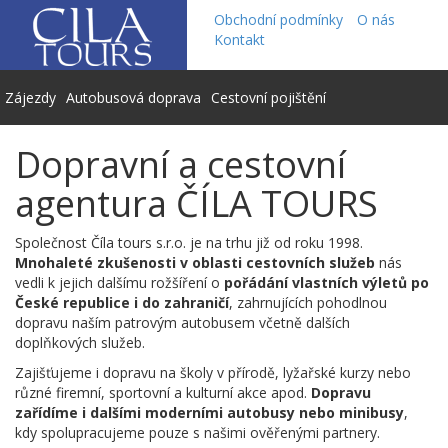
Obchodní podmínky
O nás
Kontakt
Zájezdy
Autobusová doprava
Cestovní pojištění
Dopravní a cestovní
agentura ČÍLA TOURS
Společnost Číla tours s.r.o. je na trhu již od roku 1998.
Mnohaleté zkušenosti v oblasti cestovních služeb
nás
vedli k jejich dalšímu rožšíření o
pořádání vlastních výletů po
České republice i do zahraničí
, zahrnujících pohodlnou
dopravu naším patrovým autobusem včetně dalších
doplňkových služeb.
Zajišťujeme i dopravu na školy v přírodě, lyžařské kurzy nebo
různé firemní, sportovní a kulturní akce apod.
Dopravu
zařídíme i dalšími moderními autobusy nebo minibusy
,
kdy spolupracujeme pouze s našimi ověřenými partnery.